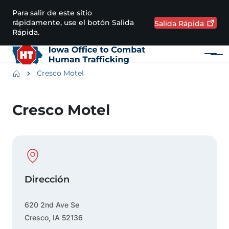
Pasar al contenido principal
Para salir de este sitio
rápidamente, use el botón Salida
Salida
Rápida
Rápida.
Menú
Main navigation
Breadcrumbs
Cresco Motel
Región de alertas
Cresco Motel
Physical Location
Dirección
620 2nd Ave Se
Cresco
,
IA
52136