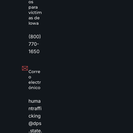
os
para
víctim
as de
Iowa
(800)
770-
1650
Corre
o
electr
ónico
huma
ntraffi
cking
@dps
.state.