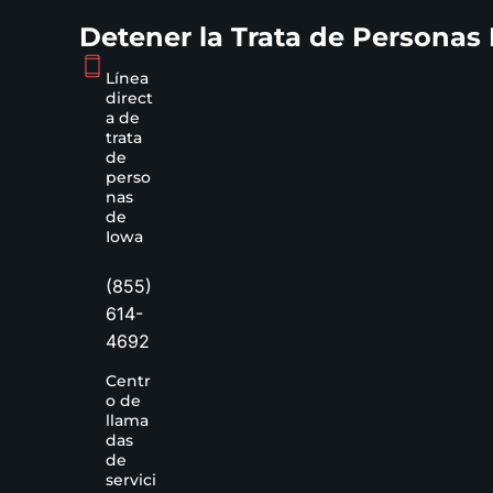
Detener la Trata de Personas
Línea
direct
a de
trata
de
perso
nas
de
Iowa
(855)
614-
4692
Centr
o de
llama
das
de
servici