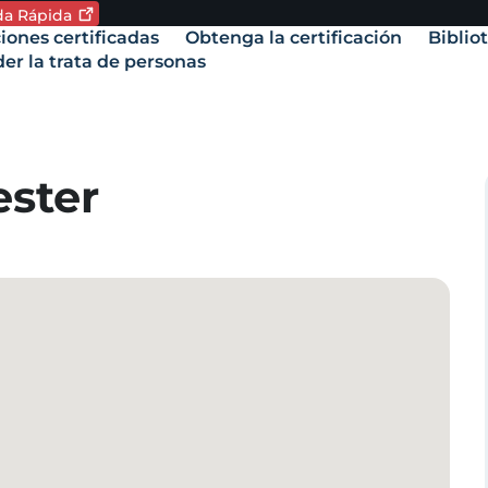
ida
Rápida
oma. Idioma actual:
iones certificadas
Obtenga la certificación
Biblio
vigation
er la trata de personas
amente,
ester
.