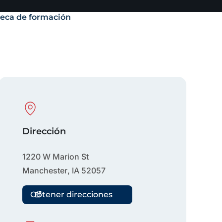
teca de formación
Physical Location
Dirección
1220 W Marion St
Manchester
,
IA
52057
Obtener direcciones