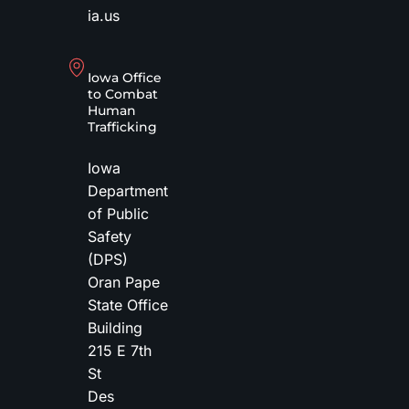
ia.us
Iowa Office
to Combat
Human
Trafficking
Iowa
Department
of Public
Safety
(DPS)
Oran Pape
State Office
Building
215 E 7th
St
Des