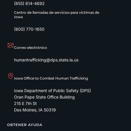
(855) 614-4692
Centro de llamadas de servicios para víctimas de
Iowa
(800) 770-1650
Correo electrónico
humantrafficking@dps.state.ia.us
Iowa Office to Combat Human Trafficking
Iowa Department of Public Safety (DPS)
Oran Pape State Office Building
215 E 7th St
Des Moines
,
IA
50319
OBTENER AYUDA
Footer