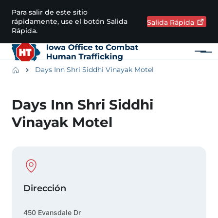
Pasar al contenido principal
Para salir de este sitio
rápidamente, use el botón Salida
Salida
Rápida
Rápida.
Menú
Main navigation
Breadcrumbs
Days Inn Shri Siddhi Vinayak Motel
Región de alertas
Days Inn Shri Siddhi
Vinayak Motel
Physical Location
Dirección
450 Evansdale Dr