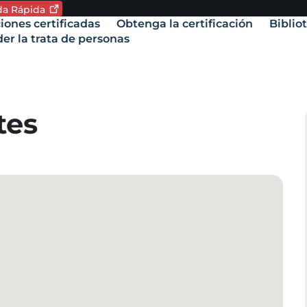
ida
Rápida
oma. Idioma actual:
iones certificadas
Obtenga la certificación
Biblio
vigation
er la trata de personas
amente,
tes
.