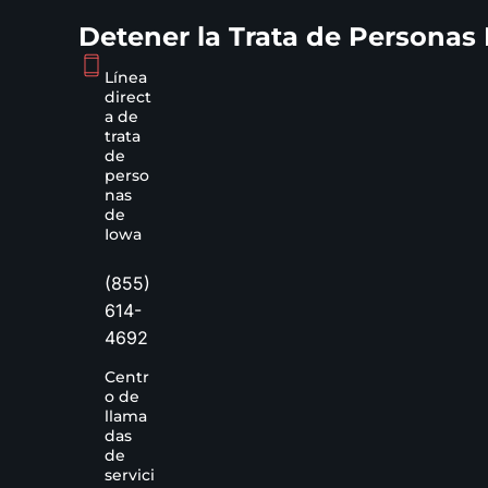
Detener la Trata de Personas
Línea
direct
a de
trata
de
perso
nas
de
Iowa
(855)
614-
4692
Centr
o de
llama
das
de
servici