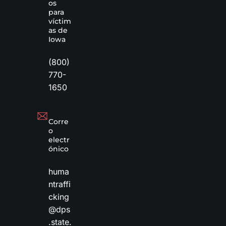
os
para
víctim
as de
Iowa
(800)
770-
1650
Corre
o
electr
ónico
huma
ntraffi
cking
@dps
.state.