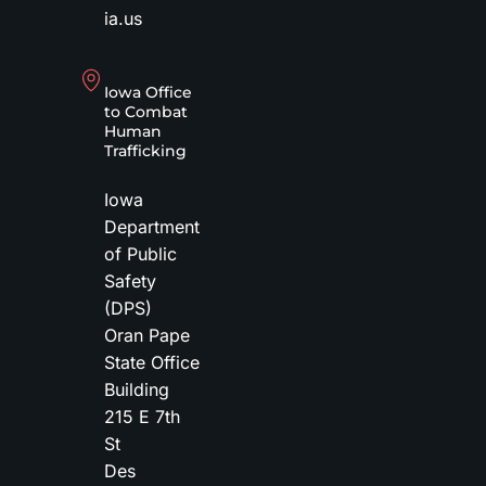
ia.us
Iowa Office
to Combat
Human
Trafficking
Iowa
Department
of Public
Safety
(DPS)
Oran Pape
State Office
Building
215 E 7th
St
Des