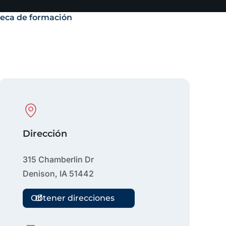
teca de formación
Physical Location
Dirección
315 Chamberlin Dr
Denison
,
IA
51442
Obtener direcciones