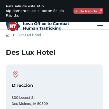
Pasar al contenido principal
Para salir de este sitio
rápidamente, use el botón Salida
Salida
Rápida
Rápida.
Menú
Main navigation
Breadcrumbs
Des Lux Hotel
Región de alertas
Des Lux Hotel
Physical Location
Dirección
800 Locust St
Des Moines
,
IA
50309