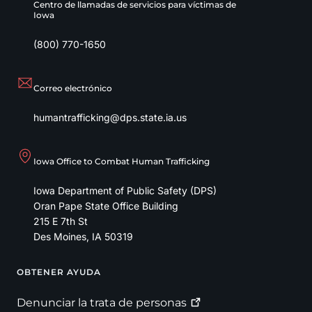
Centro de llamadas de servicios para víctimas de
Iowa
(800) 770-1650
Correo electrónico
humantrafficking@dps.state.ia.us
Iowa Office to Combat Human Trafficking
Iowa Department of Public Safety (DPS)
Oran Pape State Office Building
215 E 7th St
Des Moines
,
IA
50319
OBTENER AYUDA
Footer
Denunciar la trata de
personas