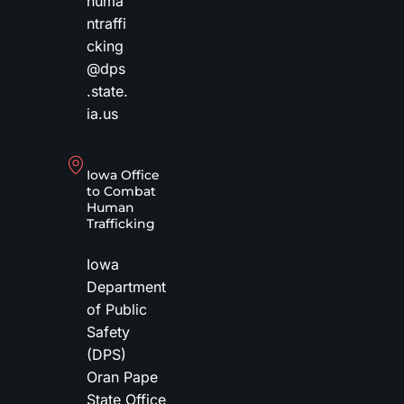
huma
ntraffi
cking
@dps
.state.
ia.us
Iowa Office
to Combat
Human
Trafficking
Iowa
Department
of Public
Safety
(DPS)
Oran Pape
State Office