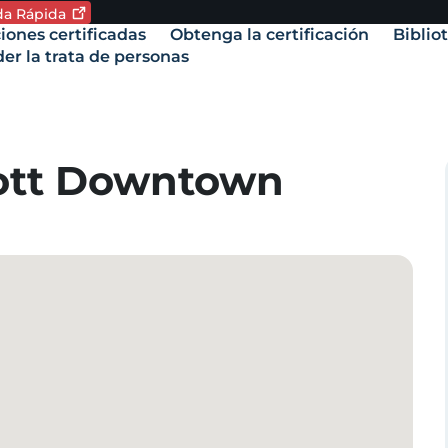
ida
Rápida
oma. Idioma actual:
iones certificadas
Obtenga la certificación
Biblio
vigation
er la trata de personas
amente,
iott Downtown
.