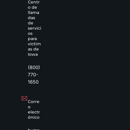
Centr
o de
llama
das
de
servici
os
para
víctim
as de
Iowa
(800)
770-
1650
Corre
o
electr
ónico