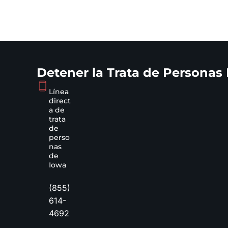
Detener la Trata de Personas
Línea
direct
a de
trata
de
perso
nas
de
Iowa
(855)
614-
4692