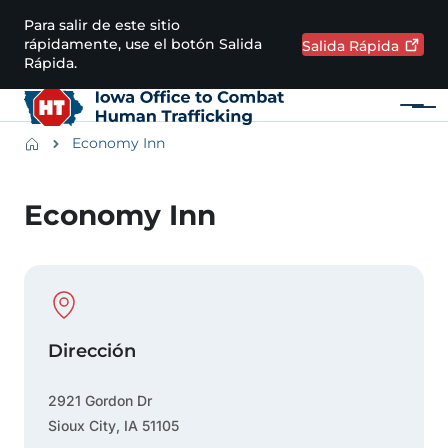
Pasar al contenido principal
Para salir de este sitio
rápidamente, use el botón Salida
Salida
Rápida
Rápida.
Menú
Main navigation
Breadcrumbs
Economy Inn
Región de alertas
Economy Inn
Physical Location
Dirección
2921 Gordon Dr
Sioux City
,
IA
51105