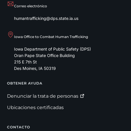
Correo electrónico
humantrafficking@dps.state.ia.us
Iowa Office to Combat Human Trafficking
Iowa Department of Public Safety (DPS)
Oran Pape State Office Building
215 E 7th St
Des Moines
,
IA
50319
OBTENER AYUDA
Footer
Denunciar la trata de
personas
Ubicaciones certificadas
CONTACTO