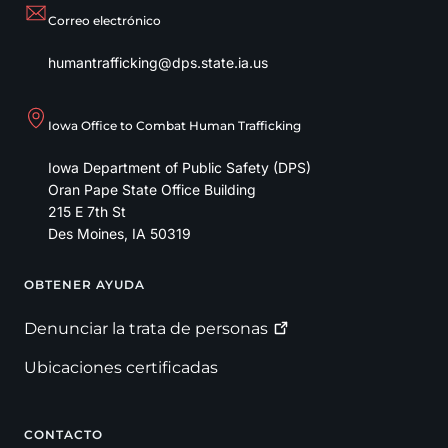
Correo electrónico
humantrafficking@dps.state.ia.us
Iowa Office to Combat Human Trafficking
Iowa Department of Public Safety (DPS)
Oran Pape State Office Building
215 E 7th St
Des Moines
,
IA
50319
OBTENER AYUDA
Footer
Denunciar la trata de
personas
Ubicaciones certificadas
CONTACTO