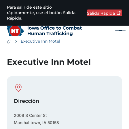
Pasar al contenido principal
Para salir de este sitio
rápidamente, use el botón Salida
Salida
Rápida
Rápida.
Menú
Main navigation
Breadcrumbs
Executive Inn Motel
Región de alertas
Executive Inn Motel
Physical Location
Dirección
2009 S Center St
Marshalltown
,
IA
50158