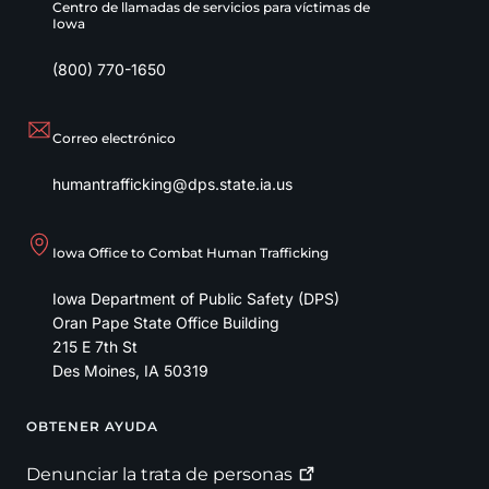
Centro de llamadas de servicios para víctimas de
Iowa
(800) 770-1650
Correo electrónico
humantrafficking@dps.state.ia.us
Iowa Office to Combat Human Trafficking
Iowa Department of Public Safety (DPS)
Oran Pape State Office Building
215 E 7th St
Des Moines
,
IA
50319
OBTENER AYUDA
Footer
Denunciar la trata de
personas