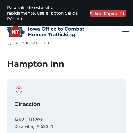
Pasar al contenido principal
Para salir de este sitio
rápidamente, use el botón Salida
Salida
Rápida
Rápida.
Menú
Main navigation
Breadcrumbs
Hampton Inn
Región de alertas
Hampton Inn
Physical Location
Dirección
1200 First Ave
Coralville
,
IA
52241