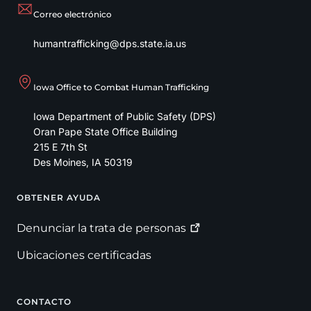
Correo electrónico
humantrafficking@dps.state.ia.us
Iowa Office to Combat Human Trafficking
Iowa Department of Public Safety (DPS)
Oran Pape State Office Building
215 E 7th St
Des Moines
,
IA
50319
OBTENER AYUDA
Footer
Denunciar la trata de
personas
Ubicaciones certificadas
CONTACTO