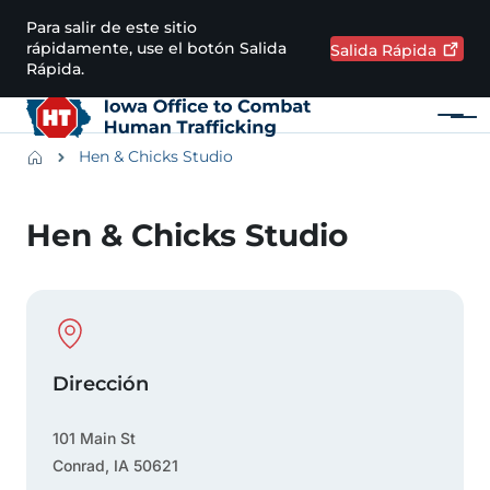
Pasar al contenido principal
Para salir de este sitio
rápidamente, use el botón Salida
Salida
Rápida
Rápida.
Menú
Main navigation
Breadcrumbs
Hen & Chicks Studio
Región de alertas
Hen & Chicks Studio
Physical Location
Dirección
101 Main St
Conrad
,
IA
50621