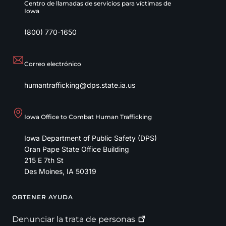
Centro de llamadas de servicios para víctimas de
Iowa
(800) 770-1650
Correo electrónico
humantrafficking@dps.state.ia.us
Iowa Office to Combat Human Trafficking
Iowa Department of Public Safety (DPS)
Oran Pape State Office Building
215 E 7th St
Des Moines
,
IA
50319
OBTENER AYUDA
Footer
Denunciar la trata de
personas