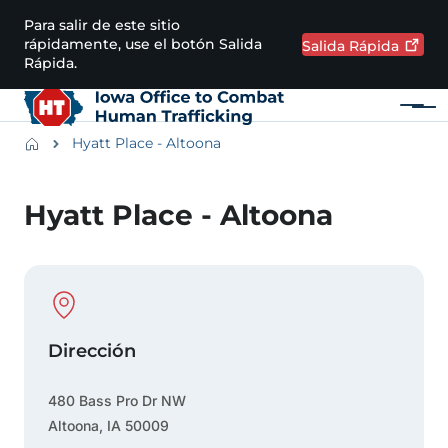
Pasar al contenido principal
Para salir de este sitio
rápidamente, use el botón Salida
Salida
Rápida
Rápida.
Menú
Main navigation
Breadcrumbs
Hyatt Place - Altoona
Región de alertas
Hyatt Place - Altoona
Physical Location
Dirección
480 Bass Pro Dr NW
Altoona
,
IA
50009