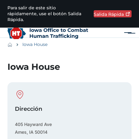
Pasar al contenido principal
Para salir de este sitio
rápidamente, use el botón Salida
Salida
Rápida
Rápida.
Menú
Main navigation
Breadcrumbs
Iowa House
Región de alertas
Iowa House
Physical Location
Dirección
405 Hayward Ave
Ames
,
IA
50014