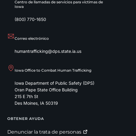
Centro de llamadas de servicios para víctimas de
Iowa
(800) 770-1650
Correo electrónico
humantrafficking@dps.state.ia.us
Iowa Office to Combat Human Trafficking
Iowa Department of Public Safety (DPS)
Oran Pape State Office Building
215 E 7th St
Des Moines
,
IA
50319
OBTENER AYUDA
Footer
Denunciar la trata de
personas