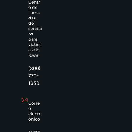
Centr
o de
llama
das
de
servici
os
para
víctim
as de
Iowa
(800)
770-
1650
Corre
o
electr
ónico