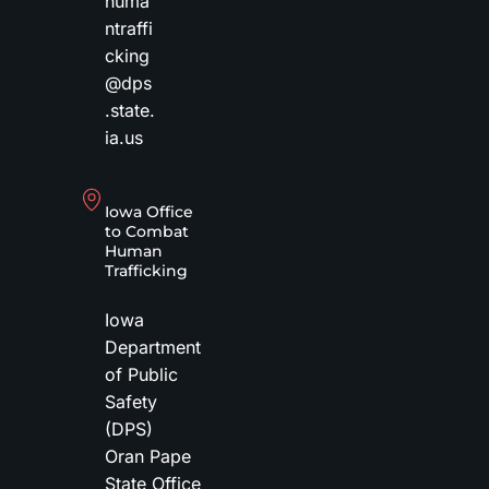
huma
ntraffi
cking
@dps
.state.
ia.us
Iowa Office
to Combat
Human
Trafficking
Iowa
Department
of Public
Safety
(DPS)
Oran Pape
State Office