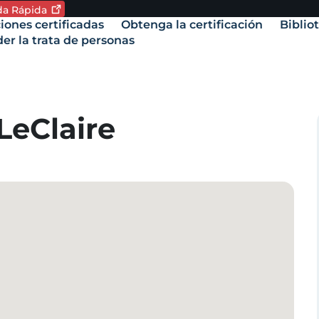
ida
Rápida
oma. Idioma actual:
iones certificadas
Obtenga la certificación
Biblio
vigation
er la trata de personas
amente,
LeClaire
.