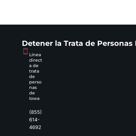
Detener la Trata de Personas
Línea
direct
a de
trata
de
perso
nas
de
Iowa
(855)
614-
4692