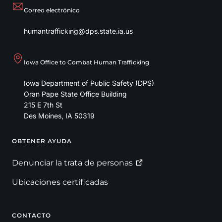
Correo electrónico
humantrafficking@dps.state.ia.us
Iowa Office to Combat Human Trafficking
Iowa Department of Public Safety (DPS)
Oran Pape State Office Building
215 E 7th St
Des Moines
,
IA
50319
OBTENER AYUDA
Footer
Denunciar la trata de
personas
Ubicaciones certificadas
CONTACTO