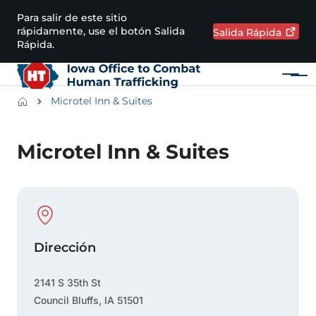
Pasar al contenido principal
Para salir de este sitio
rápidamente, use el botón Salida
Salida
Rápida
Rápida.
Menú
Main navigation
Breadcrumbs
Microtel Inn & Suites
Región de alertas
Microtel Inn & Suites
Physical Location
Dirección
2141 S 35th St
Council Bluffs
,
IA
51501