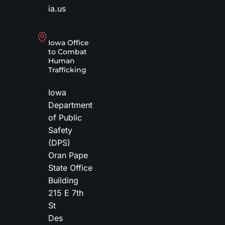
ia.us
Iowa Office
to Combat
Human
Trafficking
Iowa
Department
of Public
Safety
(DPS)
Oran Pape
State Office
Building
215 E 7th
St
Des