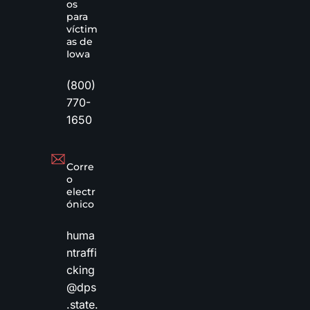
os
para
víctim
as de
Iowa
(800)
770-
1650
Corre
o
electr
ónico
huma
ntraffi
cking
@dps
.state.