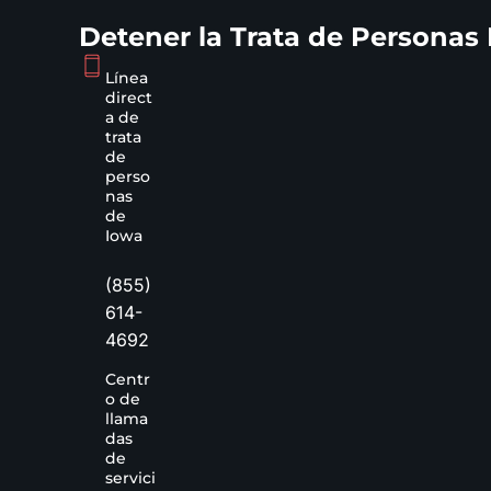
Detener la Trata de Personas
Línea
direct
a de
trata
de
perso
nas
de
Iowa
(855)
614-
4692
Centr
o de
llama
das
de
servici