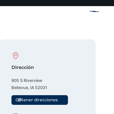
Menú
Physical Location
Dirección
905 S Riverview
Bellevue
,
IA
52031
Obtener direcciones