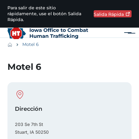
Pasar al contenido principal
Para salir de este sitio
rápidamente, use el botón Salida
Salida
Rápida
Rápida.
Menú
Main navigation
Breadcrumbs
Motel 6
Región de alertas
Motel 6
Physical Location
Dirección
203 Se 7th St
Stuart
,
IA
50250