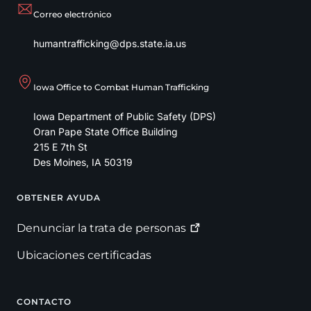
Correo electrónico
humantrafficking@dps.state.ia.us
Iowa Office to Combat Human Trafficking
Iowa Department of Public Safety (DPS)
Oran Pape State Office Building
215 E 7th St
Des Moines
,
IA
50319
OBTENER AYUDA
Footer
Denunciar la trata de
personas
Ubicaciones certificadas
CONTACTO