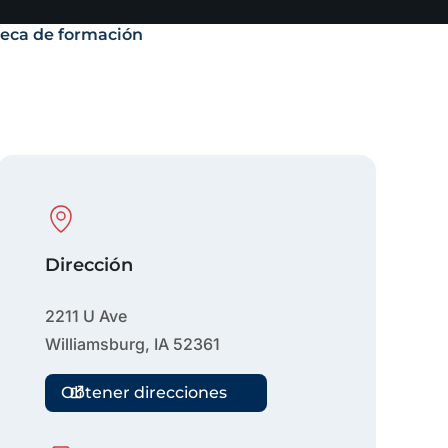
teca de formación
Physical Location
Dirección
2211 U Ave
Williamsburg
,
IA
52361
Obtener direcciones