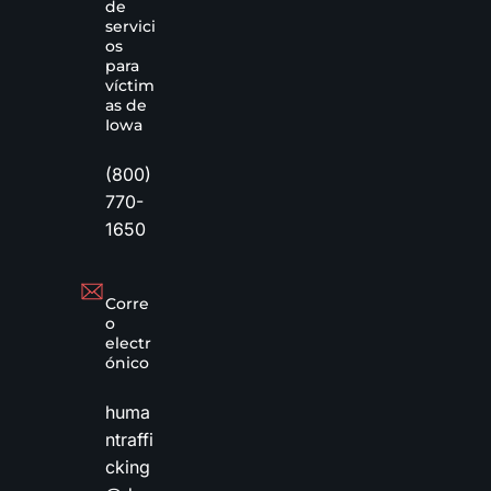
de
servici
os
para
víctim
as de
Iowa
(800)
770-
1650
Corre
o
electr
ónico
huma
ntraffi
cking