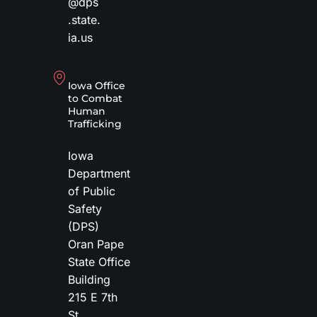
@dps
.state.
ia.us
Iowa Office
to Combat
Human
Trafficking
Iowa
Department
of Public
Safety
(DPS)
Oran Pape
State Office
Building
215 E 7th
St