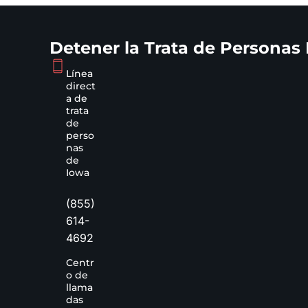
Detener la Trata de Personas
Línea
direct
a de
trata
de
perso
nas
de
Iowa
(855)
614-
4692
Centr
o de
llama
das