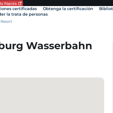
ida
Rápida
oma. Idioma actual:
iones certificadas
Obtenga la certificación
Biblio
vigation
er la trata de personas
Resort
amente,
burg Wasserbahn
.