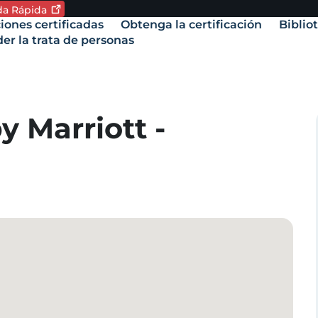
ida
Rápida
oma. Idioma actual:
iones certificadas
Obtenga la certificación
Biblio
vigation
er la trata de personas
amente,
y Marriott -
.