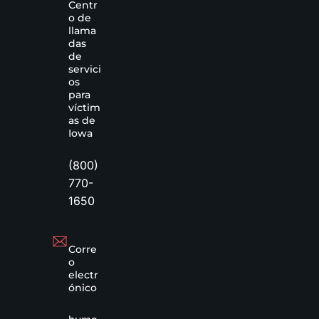
Centr
o de
llama
das
de
servici
os
para
víctim
as de
Iowa
(800)
770-
1650
Corre
o
electr
ónico