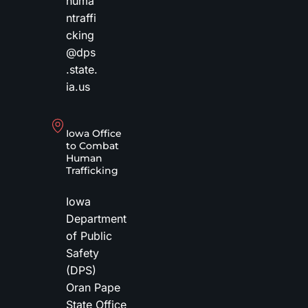
huma
ntraffi
cking
@dps
.state.
ia.us
Iowa Office
to Combat
Human
Trafficking
Iowa
Department
of Public
Safety
(DPS)
Oran Pape
State Office