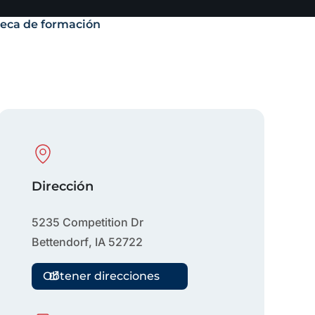
teca de formación
Physical Location
Dirección
5235 Competition Dr
Bettendorf
,
IA
52722
Obtener direcciones