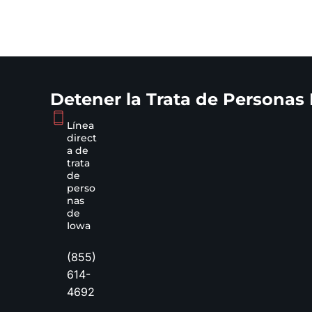
Detener la Trata de Personas
Línea
direct
a de
trata
de
perso
nas
de
Iowa
(855)
614-
4692