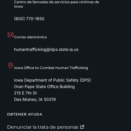
Centro de llamadas de servicios para víctimas de
Iowa
(800) 770-1650
Correo electrónico
humantrafficking@dps.state.ia.us
Iowa Office to Combat Human Trafficking
Iowa Department of Public Safety (DPS)
Oran Pape State Office Building
215 E 7th St
Des Moines
,
IA
50319
OBTENER AYUDA
Footer
Denunciar la trata de
personas