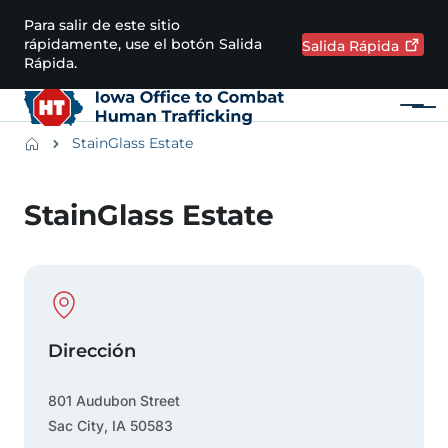
Pasar al contenido principal
Para salir de este sitio
rápidamente, use el botón Salida
Salida
Rápida
Rápida.
Menú
Main navigation
Breadcrumbs
StainGlass Estate
Región de alertas
StainGlass Estate
Physical Location
Dirección
801 Audubon Street
Sac City
,
IA
50583