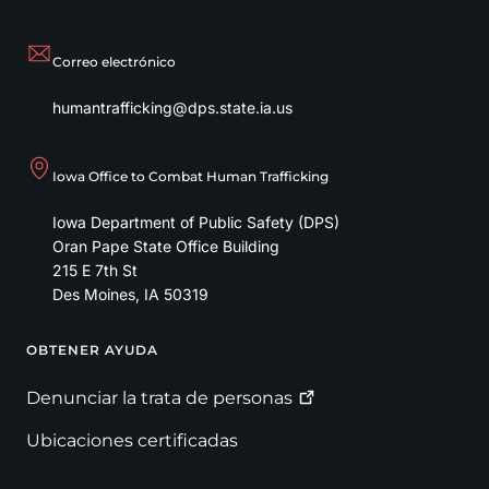
Correo electrónico
humantrafficking@dps.state.ia.us
Iowa Office to Combat Human Trafficking
Iowa Department of Public Safety (DPS)
Oran Pape State Office Building
215 E 7th St
Des Moines
,
IA
50319
OBTENER AYUDA
Footer
Denunciar la trata de
personas
Ubicaciones certificadas