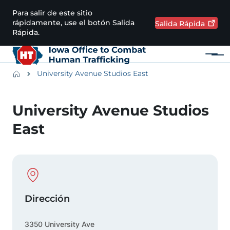
Pasar al contenido principal
Para salir de este sitio
rápidamente, use el botón Salida
Salida
Rápida
Rápida.
Menú
Main navigation
Breadcrumbs
University Avenue Studios East
Región de alertas
University Avenue Studios
East
Physical Location
Dirección
3350 University Ave