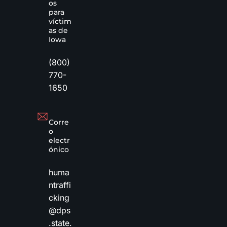
os
para
víctim
as de
Iowa
(800)
770-
1650
Corre
o
electr
ónico
huma
ntraffi
cking
@dps
.state.