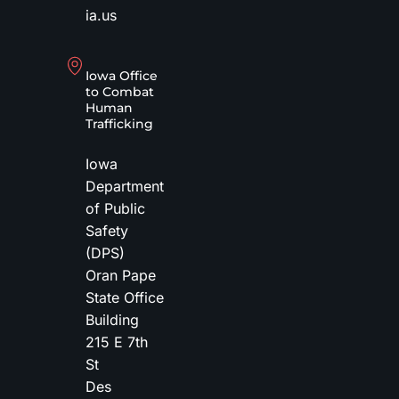
ia.us
Iowa Office
to Combat
Human
Trafficking
Iowa
Department
of Public
Safety
(DPS)
Oran Pape
State Office
Building
215 E 7th
St
Des