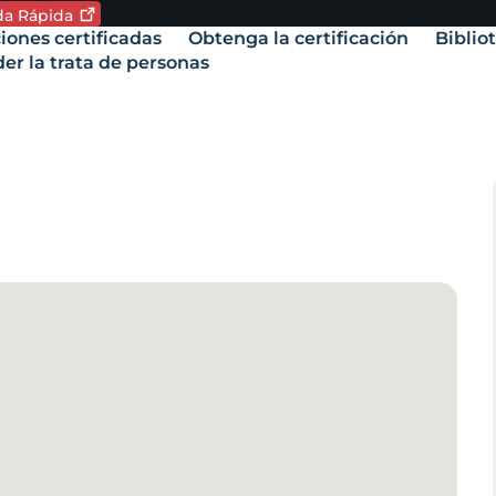
ida
Rápida
oma. Idioma actual:
iones certificadas
Obtenga la certificación
Biblio
vigation
er la trata de personas
amente,
.