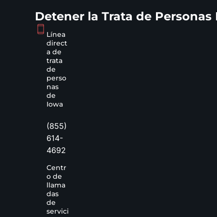
Detener la Trata de Personas
Línea
direct
a de
trata
de
perso
nas
de
Iowa
(855)
614-
4692
Centr
o de
llama
das
de
servici