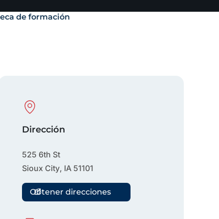
teca de formación
Physical Location
Dirección
525 6th St
Sioux City
,
IA
51101
Obtener direcciones