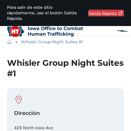
Pasar al contenido principal
Para salir de este sitio
rápidamente, use el botón Salida
Salida
Rápida
Rápida.
Menú
Main navigation
Breadcrumbs
Whisler Group Night Suites #1
Región de alertas
Whisler Group Night Suites
#1
Physical Location
Dirección
428 North Iowa Ave.