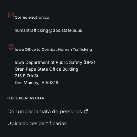
Correo electrónico
humantrafficking@dps.state.ia.us
Iowa Office to Combat Human Trafficking
Iowa Department of Public Safety (DPS)
Oran Pape State Office Building
215 E 7th St
Des Moines
,
IA
50319
OBTENER AYUDA
Footer
Denunciar la trata de
personas
Ubicaciones certificadas