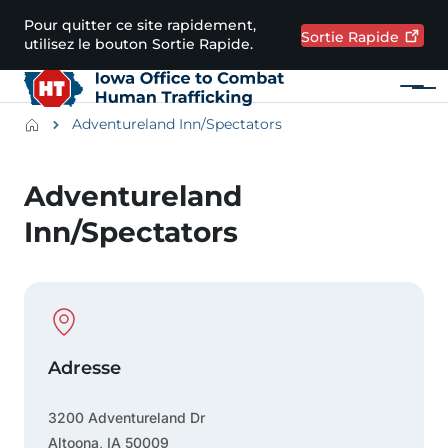
Passer au contenu principal
Pour quitter ce site rapidement,
Sortie
Rapide
utilisez le bouton Sortie Rapide.
Menu
Main navigation
Breadcrumbs
Adventureland Inn/Spectators
Zone d'alerte
Adventureland
Inn/Spectators
Physical Location
Adresse
3200 Adventureland Dr
Altoona
,
IA
50009