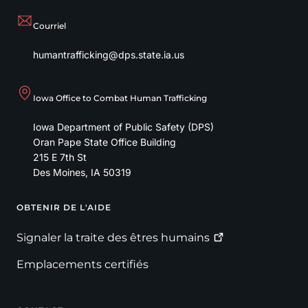
Courriel
humantrafficking@dps.state.ia.us
Iowa Office to Combat Human Trafficking
Iowa Department of Public Safety (DPS)
Oran Pape State Office Building
215 E 7th St
Des Moines
,
IA
50319
OBTENIR DE L'AIDE
Footer
Signaler la traite des êtres
humains
Emplacements certifiés