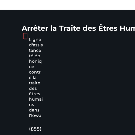
Arrêter la Traite des Êtres Hu
Ligne
d'assis
tance
télép
honiq
ue
contr
e la
traite
des
êtres
humai
ns
dans
l'Iowa
(855)