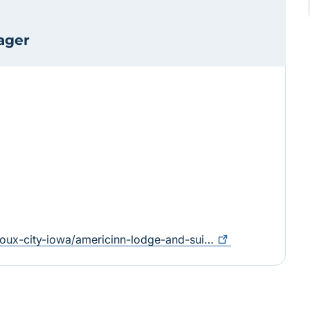
ager
oux-city-iowa/americinn-lodge-and-sui…