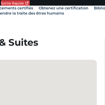
Sortie
Rapide
de langue. Langue actuelle:
ements certifiés
Obtenez une certification
Bibli
our
vigation
uitter
ndre la traite des êtres humains
e
ite
apidement,
tilisez
e
& Suites
outon
ortie
apide.