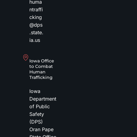
huma
ntraffi
cking
@dps
.state.
ia.us
Iowa Office
to Combat
Human
Trafficking
Iowa
Department
of Public
Safety
(DPS)
Oran Pape
State Office