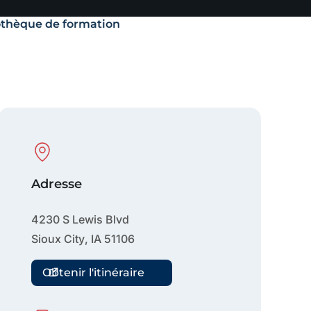
othèque de formation
Physical Location
Adresse
4230 S Lewis Blvd
Sioux City
,
IA
51106
Obtenir l'itinéraire