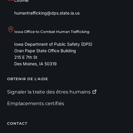
Courriel
humantrafficking@dps.state.ia.us
Iowa Office to Combat Human Trafficking
Iowa Department of Public Safety (DPS)
Oran Pape State Office Building
215 E 7th St
Des Moines
,
IA
50319
OBTENIR DE L'AIDE
Footer
Signaler la traite des êtres
humains
Emplacements certifiés
CONTACT