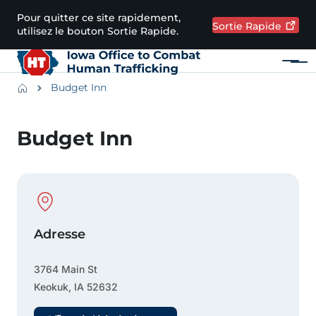
Passer au contenu principal
Pour quitter ce site rapidement,
Sortie
Rapide
utilisez le bouton Sortie Rapide.
Menu
Main navigation
Breadcrumbs
Budget Inn
Zone d'alerte
Budget Inn
Physical Location
Adresse
3764 Main St
Keokuk
,
IA
52632