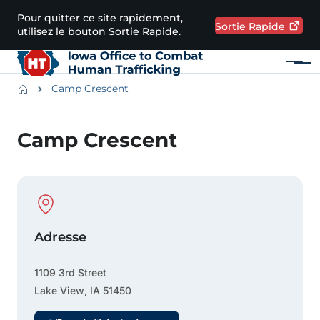
Passer au contenu principal
Pour quitter ce site rapidement,
Sortie
Rapide
utilisez le bouton Sortie Rapide.
Menu
Main navigation
Breadcrumbs
Camp Crescent
Zone d'alerte
Camp Crescent
Physical Location
Adresse
1109 3rd Street
Lake View
,
IA
51450