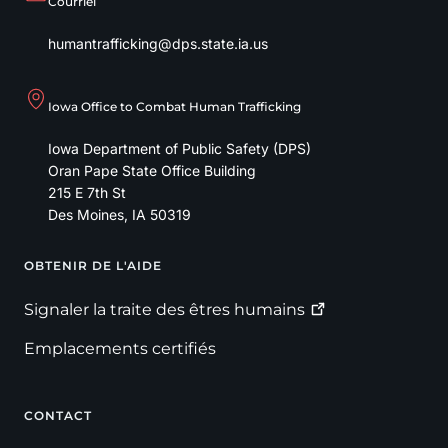
Courriel
humantrafficking@dps.state.ia.us
Iowa Office to Combat Human Trafficking
Iowa Department of Public Safety (DPS)
Oran Pape State Office Building
215 E 7th St
Des Moines
,
IA
50319
OBTENIR DE L'AIDE
Footer
Signaler la traite des êtres
humains
Emplacements certifiés
CONTACT