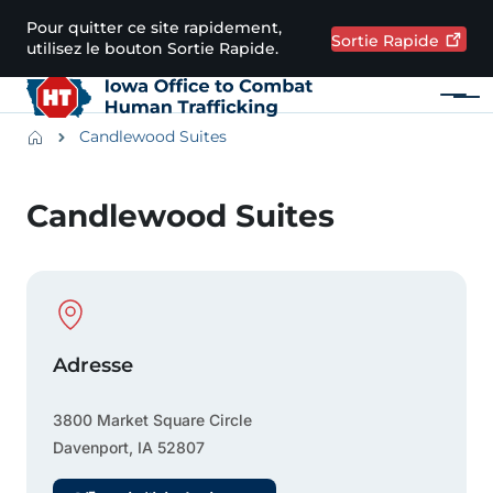
Passer au contenu principal
Pour quitter ce site rapidement,
Sortie
Rapide
utilisez le bouton Sortie Rapide.
Menu
Main navigation
Breadcrumbs
Candlewood Suites
Zone d'alerte
Candlewood Suites
Physical Location
Adresse
3800 Market Square Circle
Davenport
,
IA
52807