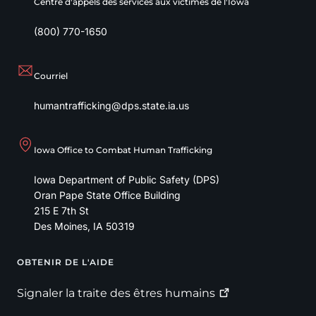
Centre d'appels des services aux victimes de l'Iowa
(800) 770-1650
Courriel
humantrafficking@dps.state.ia.us
Iowa Office to Combat Human Trafficking
Iowa Department of Public Safety (DPS)
Oran Pape State Office Building
215 E 7th St
Des Moines
,
IA
50319
OBTENIR DE L'AIDE
Footer
Signaler la traite des êtres
humains