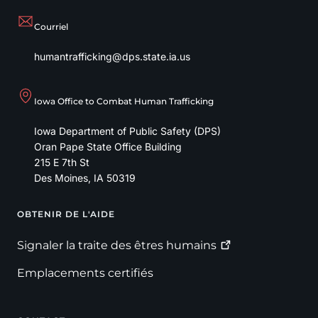
Courriel
humantrafficking@dps.state.ia.us
Iowa Office to Combat Human Trafficking
Iowa Department of Public Safety (DPS)
Oran Pape State Office Building
215 E 7th St
Des Moines
,
IA
50319
OBTENIR DE L'AIDE
Footer
Signaler la traite des êtres
humains
Emplacements certifiés