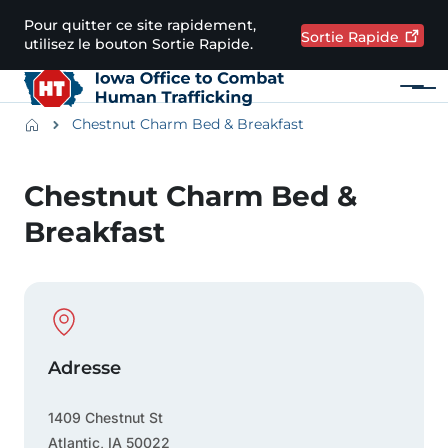
Passer au contenu principal
Pour quitter ce site rapidement,
Sortie
Rapide
utilisez le bouton Sortie Rapide.
Menu
Main navigation
Breadcrumbs
Chestnut Charm Bed & Breakfast
Zone d'alerte
Chestnut Charm Bed &
Breakfast
Physical Location
Adresse
1409 Chestnut St
Atlantic
,
IA
50022