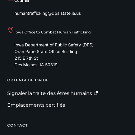
Courriel
humantrafficking@dps.state.ia.us
Iowa Office to Combat Human Trafficking
Iowa Department of Public Safety (DPS)
Oran Pape State Office Building
215 E 7th St
Des Moines
,
IA
50319
OBTENIR DE L'AIDE
Footer
Signaler la traite des êtres
humains
Emplacements certifiés
CONTACT