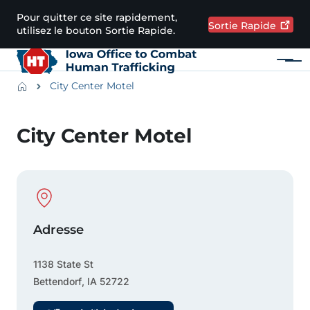
Passer au contenu principal
Pour quitter ce site rapidement,
Sortie
Rapide
utilisez le bouton Sortie Rapide.
Menu
Main navigation
Breadcrumbs
City Center Motel
Zone d'alerte
City Center Motel
Physical Location
Adresse
1138 State St
Bettendorf
,
IA
52722