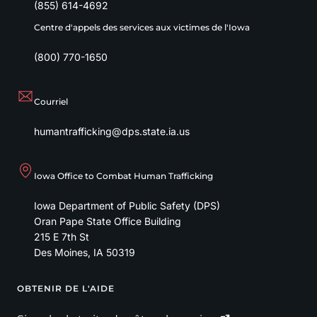
(855) 614-4692
Centre d'appels des services aux victimes de l'Iowa
(800) 770-1650
Courriel
humantrafficking@dps.state.ia.us
Iowa Office to Combat Human Trafficking
Iowa Department of Public Safety (DPS)
Oran Pape State Office Building
215 E 7th St
Des Moines
,
IA
50319
OBTENIR DE L'AIDE
Footer