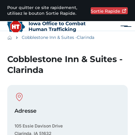
Passer au contenu principal
Pour quitter ce site rapidement,
Sortie
Rapide
utilisez le bouton Sortie Rapide.
Menu
Main navigation
Breadcrumbs
Cobblestone Inn & Suites -Clarinda
Zone d'alerte
Cobblestone Inn & Suites -
Clarinda
Physical Location
Adresse
105 Essie Davison Drive
Clarinda
,
IA
51632