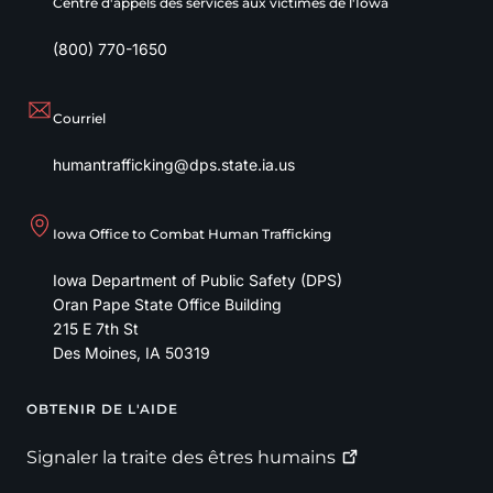
Centre d'appels des services aux victimes de l'Iowa
(800) 770-1650
Courriel
humantrafficking@dps.state.ia.us
Iowa Office to Combat Human Trafficking
Iowa Department of Public Safety (DPS)
Oran Pape State Office Building
215 E 7th St
Des Moines
,
IA
50319
OBTENIR DE L'AIDE
Footer
Signaler la traite des êtres
humains