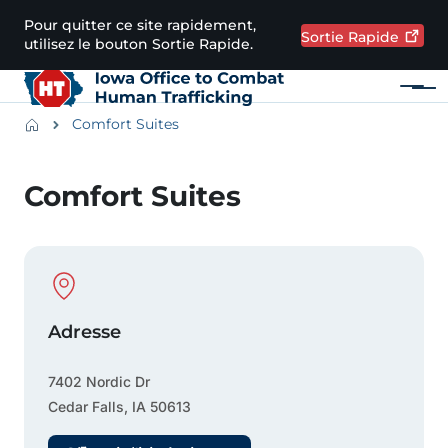
Passer au contenu principal
Pour quitter ce site rapidement,
Sortie
Rapide
utilisez le bouton Sortie Rapide.
Menu
Main navigation
Breadcrumbs
Comfort Suites
Zone d'alerte
Comfort Suites
Physical Location
Adresse
7402 Nordic Dr
Cedar Falls
,
IA
50613