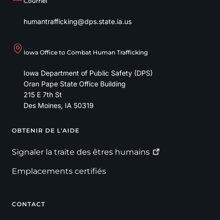
Courriel
humantrafficking@dps.state.ia.us
Iowa Office to Combat Human Trafficking
Iowa Department of Public Safety (DPS)
Oran Pape State Office Building
215 E 7th St
Des Moines
,
IA
50319
OBTENIR DE L'AIDE
Footer
Signaler la traite des êtres
humains
Emplacements certifiés
CONTACT