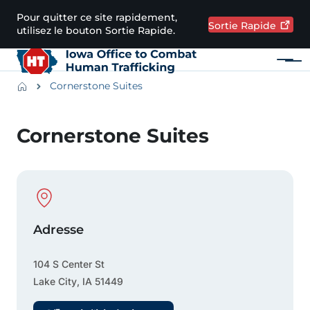
Passer au contenu principal
Pour quitter ce site rapidement,
Sortie
Rapide
utilisez le bouton Sortie Rapide.
Menu
Main navigation
Breadcrumbs
Cornerstone Suites
Zone d'alerte
Cornerstone Suites
Physical Location
Adresse
104 S Center St
Lake City
,
IA
51449