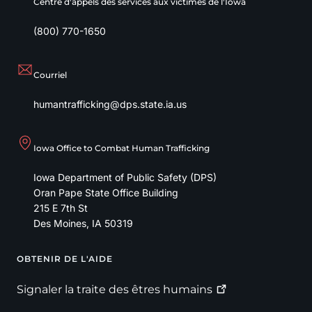
Centre d'appels des services aux victimes de l'Iowa
(800) 770-1650
Courriel
humantrafficking@dps.state.ia.us
Iowa Office to Combat Human Trafficking
Iowa Department of Public Safety (DPS)
Oran Pape State Office Building
215 E 7th St
Des Moines
,
IA
50319
OBTENIR DE L'AIDE
Footer
Signaler la traite des êtres
humains