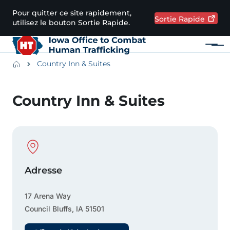
Passer au contenu principal
Pour quitter ce site rapidement,
Sortie
Rapide
utilisez le bouton Sortie Rapide.
Menu
Main navigation
Breadcrumbs
Country Inn & Suites
Zone d'alerte
Country Inn & Suites
Physical Location
Adresse
17 Arena Way
Council Bluffs
,
IA
51501