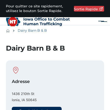
Passer au contenu principal
Pour quitter ce site rapidement,
Sortie
Rapide
utilisez le bouton Sortie Rapide.
Menu
Main navigation
Breadcrumbs
Dairy Barn B & B
Zone d'alerte
Dairy Barn B & B
Physical Location
Adresse
1436 210th St
Ionia
,
IA
50645