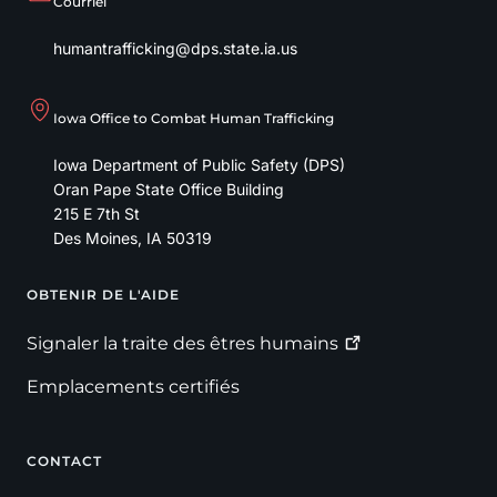
Courriel
humantrafficking@dps.state.ia.us
Iowa Office to Combat Human Trafficking
Iowa Department of Public Safety (DPS)
Oran Pape State Office Building
215 E 7th St
Des Moines
,
IA
50319
OBTENIR DE L'AIDE
Footer
Signaler la traite des êtres
humains
Emplacements certifiés
CONTACT