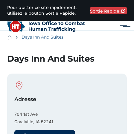
Passer au contenu principal
Pour quitter ce site rapidement,
Sortie
Rapide
utilisez le bouton Sortie Rapide.
Menu
Main navigation
Breadcrumbs
Days Inn And Suites
Zone d'alerte
Days Inn And Suites
Physical Location
Adresse
704 1st Ave
Coralville
,
IA
52241