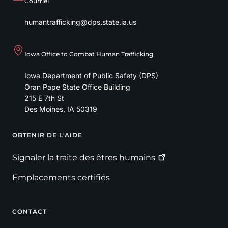
Courriel
humantrafficking@dps.state.ia.us
Iowa Office to Combat Human Trafficking
Iowa Department of Public Safety (DPS)
Oran Pape State Office Building
215 E 7th St
Des Moines
,
IA
50319
OBTENIR DE L'AIDE
Footer
Signaler la traite des êtres
humains
Emplacements certifiés
CONTACT