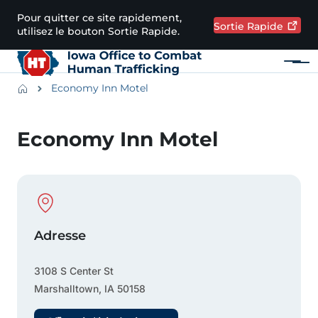
Passer au contenu principal
Pour quitter ce site rapidement,
Sortie
Rapide
utilisez le bouton Sortie Rapide.
Menu
Main navigation
Breadcrumbs
Economy Inn Motel
Zone d'alerte
Economy Inn Motel
Physical Location
Adresse
3108 S Center St
Marshalltown
,
IA
50158