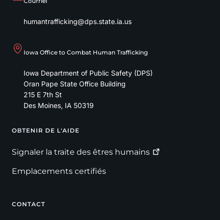
Courriel
humantrafficking@dps.state.ia.us
Iowa Office to Combat Human Trafficking
Iowa Department of Public Safety (DPS)
Oran Pape State Office Building
215 E 7th St
Des Moines
,
IA
50319
OBTENIR DE L'AIDE
Footer
Signaler la traite des êtres
humains
Emplacements certifiés
CONTACT