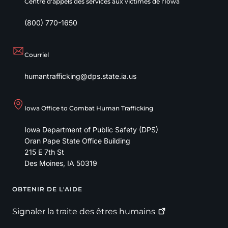
Centre d'appels des services aux victimes de l'Iowa
(800) 770-1650
Courriel
humantrafficking@dps.state.ia.us
Iowa Office to Combat Human Trafficking
Iowa Department of Public Safety (DPS)
Oran Pape State Office Building
215 E 7th St
Des Moines
,
IA
50319
OBTENIR DE L'AIDE
Footer
Signaler la traite des êtres
humains