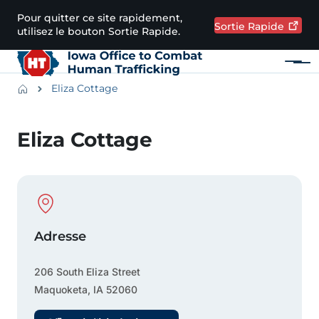
Passer au contenu principal
Pour quitter ce site rapidement,
Sortie
Rapide
utilisez le bouton Sortie Rapide.
Menu
Main navigation
Breadcrumbs
Eliza Cottage
Zone d'alerte
Eliza Cottage
Physical Location
Adresse
206 South Eliza Street
Maquoketa
,
IA
52060