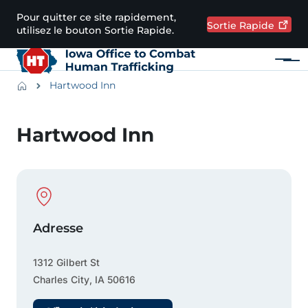
Passer au contenu principal
Pour quitter ce site rapidement,
Sortie
Rapide
utilisez le bouton Sortie Rapide.
Menu
Main navigation
Breadcrumbs
Hartwood Inn
Zone d'alerte
Hartwood Inn
Physical Location
Adresse
1312 Gilbert St
Charles City
,
IA
50616