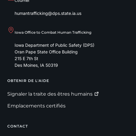
Courriel
humantrafficking@dps.state.ia.us
Iowa Office to Combat Human Trafficking
Iowa Department of Public Safety (DPS)
Oran Pape State Office Building
215 E 7th St
Des Moines
,
IA
50319
OBTENIR DE L'AIDE
Footer
Signaler la traite des êtres
humains
Emplacements certifiés
CONTACT