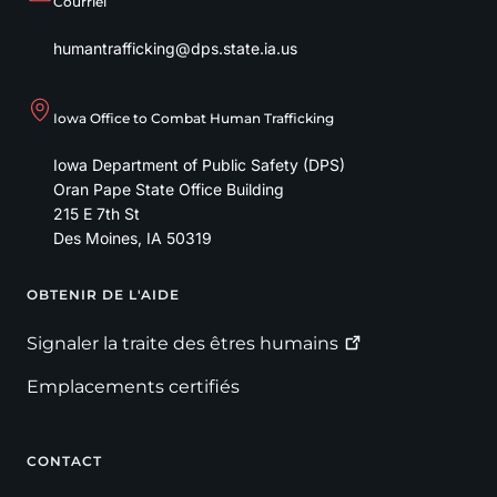
Courriel
humantrafficking@dps.state.ia.us
Iowa Office to Combat Human Trafficking
Iowa Department of Public Safety (DPS)
Oran Pape State Office Building
215 E 7th St
Des Moines
,
IA
50319
OBTENIR DE L'AIDE
Footer
Signaler la traite des êtres
humains
Emplacements certifiés
CONTACT