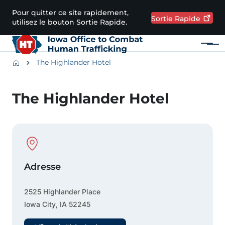
Passer au contenu principal
Pour quitter ce site rapidement,
Sortie
Rapide
utilisez le bouton Sortie Rapide.
Menu
Main navigation
Breadcrumbs
The Highlander Hotel
Zone d'alerte
The Highlander Hotel
Physical Location
Adresse
2525 Highlander Place
Iowa City
,
IA
52245