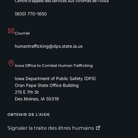
Centre d'appels des services aux victimes de l'Iowa
(800) 770-1650
Courriel
humantrafficking@dps.state.ia.us
Iowa Office to Combat Human Trafficking
Iowa Department of Public Safety (DPS)
Oran Pape State Office Building
215 E 7th St
Des Moines
,
IA
50319
OBTENIR DE L'AIDE
Footer
Signaler la traite des êtres
humains