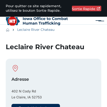
Passer au contenu principal
Pour quitter ce site rapidement,
Sortie
Rapide
utilisez le bouton Sortie Rapide.
Menu
Main navigation
Breadcrumbs
Leclaire River Chateau
Zone d'alerte
Leclaire River Chateau
Physical Location
Adresse
402 N Cody Rd
Le Claire
,
IA
52753