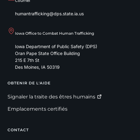
Courriel
humantrafficking@dps.state.ia.us
Iowa Office to Combat Human Trafficking
Iowa Department of Public Safety (DPS)
Oran Pape State Office Building
215 E 7th St
Des Moines
,
IA
50319
OBTENIR DE L'AIDE
Footer
Signaler la traite des êtres
humains
Emplacements certifiés
CONTACT