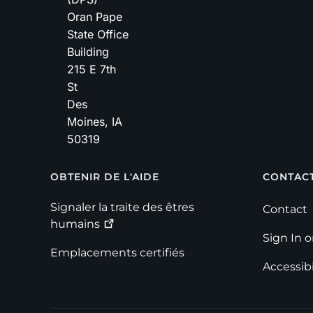
Oran Pape
State Office
Building
215 E 7th
St
Des
Moines
,
IA
50319
Footer
OBTENIR DE L'AIDE
CONTAC
Signaler la traite des êtres
Contact
humains
Sign In 
Emplacements certifiés
Accessibi