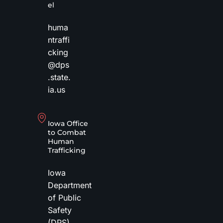
el
huma
ntraffi
cking
@dps
.state.
ia.us
Iowa Office
to Combat
Human
Trafficking
Iowa
Department
of Public
Safety
(DPS)