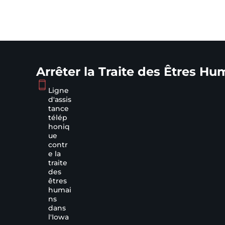
Arrêter la Traite des Êtres Hu
Ligne
d'assis
tance
télép
honiq
ue
contr
e la
traite
des
êtres
humai
ns
dans
l'Iowa