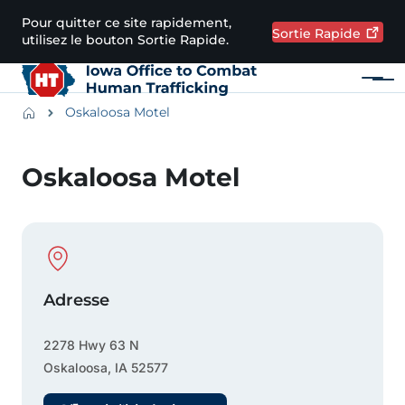
Passer au contenu principal
Pour quitter ce site rapidement,
Sortie
Rapide
utilisez le bouton Sortie Rapide.
Menu
Main navigation
Breadcrumbs
Oskaloosa Motel
Zone d'alerte
Oskaloosa Motel
Physical Location
Adresse
2278 Hwy 63 N
Oskaloosa
,
IA
52577