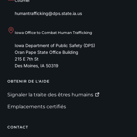
Courriel
humantrafficking@dps.state.ia.us
Iowa Office to Combat Human Trafficking
Iowa Department of Public Safety (DPS)
Oran Pape State Office Building
215 E 7th St
Des Moines
,
IA
50319
OBTENIR DE L'AIDE
Footer
Signaler la traite des êtres
humains
Emplacements certifiés
CONTACT