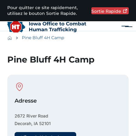
Passer au contenu principal
Pour quitter ce site rapidement,
Sortie
Rapide
utilisez le bouton Sortie Rapide.
Menu
Main navigation
Breadcrumbs
Pine Bluff 4H Camp
Zone d'alerte
Pine Bluff 4H Camp
Physical Location
Adresse
2672 River Road
Decorah
,
IA
52101