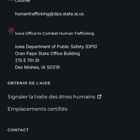
Courriel
humantrafficking@dps.state.ia.us
Iowa Office to Combat Human Trafficking
Iowa Department of Public Safety (DPS)
Oran Pape State Office Building
215 E 7th St
Des Moines
,
IA
50319
OBTENIR DE L'AIDE
Footer
Signaler la traite des êtres
humains
Emplacements certifiés
CONTACT