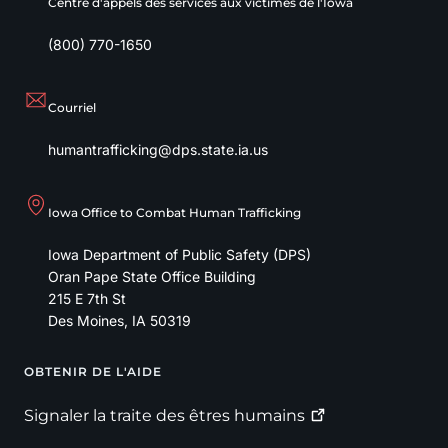
Centre d'appels des services aux victimes de l'Iowa
(800) 770-1650
Courriel
humantrafficking@dps.state.ia.us
Iowa Office to Combat Human Trafficking
Iowa Department of Public Safety (DPS)
Oran Pape State Office Building
215 E 7th St
Des Moines
,
IA
50319
OBTENIR DE L'AIDE
Footer
Signaler la traite des êtres
humains