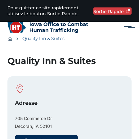
Passer au contenu principal
Pour quitter ce site rapidement,
Sortie
Rapide
utilisez le bouton Sortie Rapide.
Menu
Main navigation
Breadcrumbs
Quality Inn & Suites
Zone d'alerte
Quality Inn & Suites
Physical Location
Adresse
705 Commerce Dr
Decorah
,
IA
52101