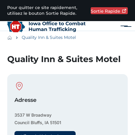
Passer au contenu principal
Pour quitter ce site rapidement,
Sortie
Rapide
utilisez le bouton Sortie Rapide.
Menu
Main navigation
Breadcrumbs
Quality Inn & Suites Motel
Zone d'alerte
Quality Inn & Suites Motel
Physical Location
Adresse
3537 W Broadway
Council Bluffs
,
IA
51501