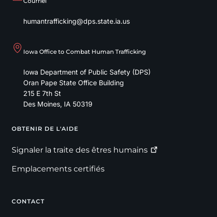
Courriel
humantrafficking@dps.state.ia.us
Iowa Office to Combat Human Trafficking
Iowa Department of Public Safety (DPS)
Oran Pape State Office Building
215 E 7th St
Des Moines
,
IA
50319
OBTENIR DE L'AIDE
Footer
Signaler la traite des êtres
humains
Emplacements certifiés
CONTACT