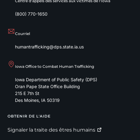
Centre d'appels des services aux victimes de l'Iowa
(800) 770-1650
Courriel
humantrafficking@dps.state.ia.us
Iowa Office to Combat Human Trafficking
Iowa Department of Public Safety (DPS)
Oran Pape State Office Building
215 E 7th St
Des Moines
,
IA
50319
OBTENIR DE L'AIDE
Footer
Signaler la traite des êtres
humains