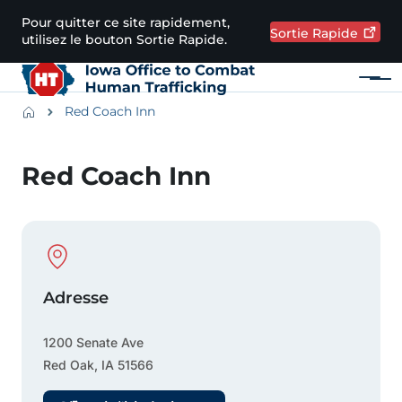
Passer au contenu principal
Pour quitter ce site rapidement,
Sortie
Rapide
utilisez le bouton Sortie Rapide.
Menu
Main navigation
Breadcrumbs
Red Coach Inn
Zone d'alerte
Red Coach Inn
Physical Location
Adresse
1200 Senate Ave
Red Oak
,
IA
51566