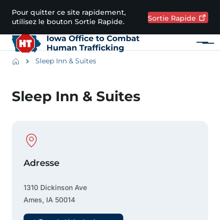
Passer au contenu principal
Pour quitter ce site rapidement,
Sortie
Rapide
utilisez le bouton Sortie Rapide.
Menu
Main navigation
Breadcrumbs
Sleep Inn & Suites
Zone d'alerte
Sleep Inn & Suites
Physical Location
Adresse
1310 Dickinson Ave
Ames
,
IA
50014