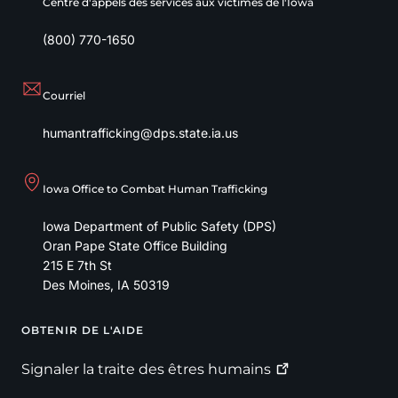
Centre d'appels des services aux victimes de l'Iowa
(800) 770-1650
Courriel
humantrafficking@dps.state.ia.us
Iowa Office to Combat Human Trafficking
Iowa Department of Public Safety (DPS)
Oran Pape State Office Building
215 E 7th St
Des Moines
,
IA
50319
OBTENIR DE L'AIDE
Footer
Signaler la traite des êtres
humains