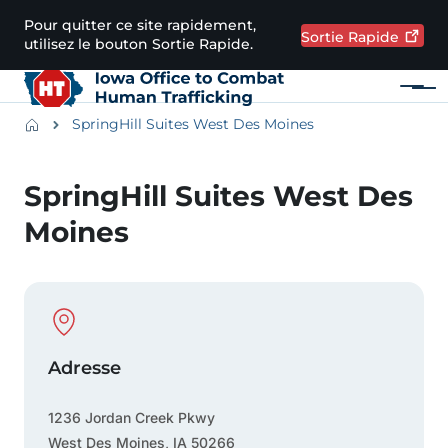
Passer au contenu principal
Pour quitter ce site rapidement,
Sortie
Rapide
utilisez le bouton Sortie Rapide.
Menu
Main navigation
Breadcrumbs
SpringHill Suites West Des Moines
Zone d'alerte
SpringHill Suites West Des
Moines
Physical Location
Adresse
1236 Jordan Creek Pkwy
West Des Moines
,
IA
50266