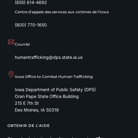
(855) 614-4692
Centre d'appels des services aux victimes de l'Iowa
(800) 770-1650
Courriel
humantrafficking@dps.state.ia.us
Iowa Office to Combat Human Trafficking
Iowa Department of Public Safety (DPS)
Oran Pape State Office Building
215 E 7th St
Des Moines
,
IA
50319
OBTENIR DE L'AIDE
Footer