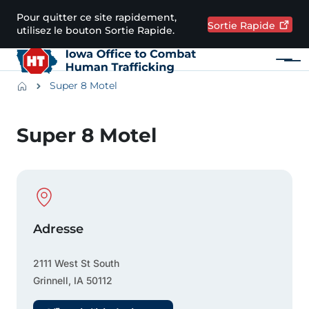
Passer au contenu principal
Pour quitter ce site rapidement,
Sortie
Rapide
utilisez le bouton Sortie Rapide.
Menu
Main navigation
Breadcrumbs
Super 8 Motel
Zone d'alerte
Super 8 Motel
Physical Location
Adresse
2111 West St South
Grinnell
,
IA
50112