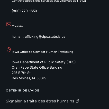
Centre d'appels des services aux victimes de l'Iowa
(800) 770-1650
Courriel
humantrafficking@dps.state.ia.us
Iowa Office to Combat Human Trafficking
Iowa Department of Public Safety (DPS)
Oran Pape State Office Building
215 E 7th St
Des Moines
,
IA
50319
OBTENIR DE L'AIDE
Footer
Signaler la traite des êtres
humains